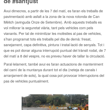
de #santjust
Avui dimecres, a partir de les 7 del matí, es faran els treballs de
pavimentació amb asfalt a la zona de la nova rotonda de Can
Mèlich (avinguda Onze de Setembre). Amb aquests treballs es
vol millorar la seguretat viària, tant pels vehicles com pels
vianants. Per tal de minimitzar les molèsties al pas de vehicles,
s’han programat tots els treballs pel dia de demà: fresat,
sanejament, capa definitiva, pintura i instal·lació de senyals. Tot i
que es pot donar alguna interrupció puntual del trànsit rodat, de 7
del matí a 8 del vespre, no es preveu haver de tallar la circulació.
Paral·lelament, també avui es faran actuacions de manteniment
del camí de la muntanya durant tot el dia (neteja de canals i
arranjament de sots), la qual cosa pot provocar interrupcions del
pas de vehicles puntualment.