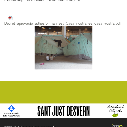
Decret_aprovacio_adhesio_manifest_Casa_nostra_es_casa_vostra.pdf