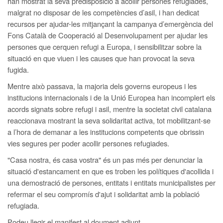
han mostrat la seva predisposició a acollir persones refugiades,
malgrat no disposar de les competències d’asil, i han dedicat
recursos per ajudar-les mitjançant la campanya d’emergència del
Fons Català de Cooperació al Desenvolupament per ajudar les
persones que cerquen refugi a Europa, i sensibilitzar sobre la
situació en que viuen i les causes que han provocat la seva
fugida.
Mentre això passava, la majoria dels governs europeus i les
institucions internacionals i de la Unió Europea han incomplert els
acords signats sobre refugi i asil, mentre la societat civil catalana
reaccionava mostrant la seva solidaritat activa, tot mobilitzant-se
a l’hora de demanar a les institucions competents que obrissin
vies segures per poder acollir persones refugiades.
"Casa nostra, és casa vostra" és un pas més per denunciar la
situació d'estancament en que es troben les polítiques d'acollida i
una demostració de persones, entitats i entitats municipalistes per
refermar el seu compromís d'ajut i solidaritat amb la població
refugiada.
Podeu llegir el manifest al doument adjunt