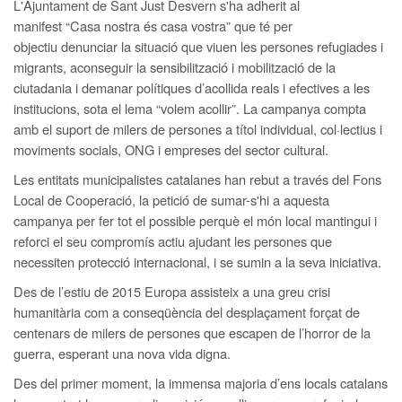
L'Ajuntament de Sant Just Desvern s'ha adherit al
manifest
“Casa nostra és casa vostra” que té per
objectiu denunciar la situació que viuen les persones refugiades i
migrants, aconseguir la sensibilització i mobilització de la
ciutadania i demanar polítiques d’acollida reals i efectives a les
institucions, sota el lema “volem acollir”. La campanya compta
amb el suport de
milers de persones a títol individual, col·lectius i
moviments socials, ONG i empreses del sector cultural.
Les entitats municipalistes catalanes han rebut a través del Fons
Local de Cooperació, la petició de sumar-s'hi a aquesta
campanya per fer tot el possible perquè el món local mantingui i
reforci el seu compromís actiu ajudant les persones que
necessiten protecció internacional, i se sumin a la seva iniciativa.
Des de l’estiu de 2015 Europa assisteix a una greu crisi
humanitària com a conseqüència del desplaçament forçat de
centenars de milers de persones que escapen de l’horror de la
guerra, esperant una nova vida digna.
Des del primer moment, la immensa majoria d’ens locals catalans