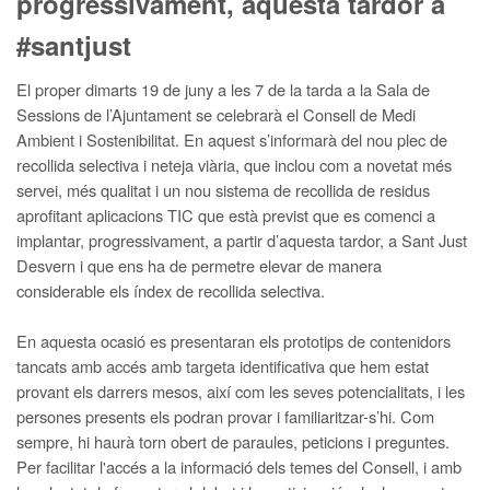
progressivament, aquesta tardor a
#santjust
El proper dimarts 19 de juny a les 7 de la tarda a la Sala de
Sessions de l’Ajuntament se celebrarà el Consell de Medi
Ambient i Sostenibilitat. En aquest s’informarà del nou plec de
recollida selectiva i neteja viària, que inclou com a novetat més
servei, més qualitat i un nou sistema de recollida de residus
aprofitant aplicacions TIC que està previst que es comenci a
implantar, progressivament, a partir d’aquesta tardor, a Sant Just
Desvern i que ens ha de permetre elevar de manera
considerable els índex de recollida selectiva.
En aquesta ocasió es presentaran els prototips de contenidors
tancats amb accés amb targeta identificativa que hem estat
provant els darrers mesos, així com les seves potencialitats, i les
persones presents els podran provar i familiaritzar-s’hi. Com
sempre, hi haurà torn obert de paraules, peticions i preguntes.
Per facilitar l'accés a la informació dels temes del Consell, i amb