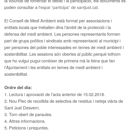
la voluntat de fomentar el debat i la participació, els documents es
poden consultar a l'
espai “participa” de santjust.cat.
El Consell de Medi Ambient està format per associacions i
entitats locals que treballen dins l'àmbit de la protecció i la
defensa del medi ambient. Les persones representants formen
part de grups polítics i sindicats amb representació al municipi i
per persones del poble interessades en temes de medi ambient i
sostenibilitat. Les sessions són obertes al públic perquè tothom
que ho vulgui pugui conèixer de primera mà la feina que fan
l'Ajuntament i les entitats en temes de medi ambient i
sostenibilitat.
Ordre del dia:
1. Lectura i aprovació de l’acta anterior de 15.02.2018.
2. Nou Plec de recollida de selectiva de residus i neteja viària de
Sant Just Desvern.
3. Torn obert de paraules.
4. Altres informacions.
5. Peticions i preguntes.