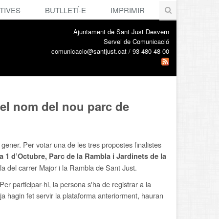
TIVES
BUTLLETÍ-E
IMPRIMIR
Ajuntament de Sant Just Desvern
Servei de Comunicació
comunicacio@santjust.cat / 93 480 48 00
 el nom del nou parc de
ener. Per votar una de les tres propostes finalistes
a 1 d’Octubre, Parc de la Rambla i Jardinets de la
lla del carrer Major i la Rambla de Sant Just.
 participar-hi, la persona s'ha de registrar a la
ja hagin fet servir la plataforma anteriorment, hauran