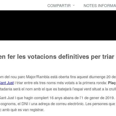
COMPARTIR
NOTES INFORMA
fer les votacions definitives per triar
 nom del nou parc Major/Rambla està oberta fins aquest diumenge 20 de g
Sant Just
i triar entre els tres noms més votats a la primera ronda:
Plaç
utadania serà el nom amb el que es batejarà l’espai verd situat a la cruï
t Just i que hagin complert 16 anys abans de l’1 de gener de 2019. Per
ls cognoms, el DNI i una adreça de correu electrònic. Les persones que 
c amb què es van registrar.