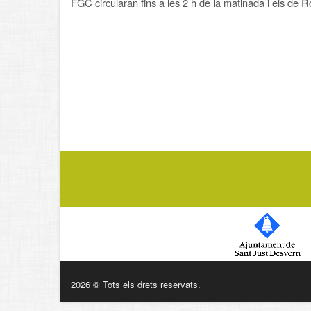
FGC circularan fins a les 2 h de la matinada i els de R
2026 © Tots els drets reservats.