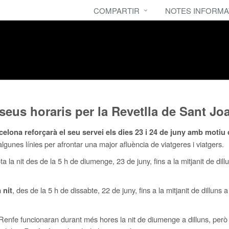
COMPARTIR
NOTES INFORMA
s seus horaris per la Revetlla de Sant
celona reforçarà el seu servei els dies 23 i 24 de juny amb motiu
lgunes línies per afrontar una major afluència de viatgeres i viatgers.
ta la nit des de la 5 h de diumenge, 23 de juny, fins a la mitjanit de dil
, des de la 5 h de dissabte, 22 de juny, fins a la mitjanit de dillun
 nit
-Renfe funcionaran durant més hores la nit de diumenge a dilluns, però