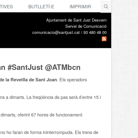
TIVES
BUTLLETÍ-E
IMPRIMIR
Ajuntament de Sant Just Desvern
Servei de Comunicació
comunicacio@santjust.cat / 93 480 48 00
 Joan #SantJust @ATMbcn
. Els operadors
 de la Revetlla de Sant Joan
luns a dimarts. La freqüència de pas serà d’entre 15 i
s a dimarts, oferint 67 hores de funcionament
 no ho faran de forma ininterrompuda. Els trens de