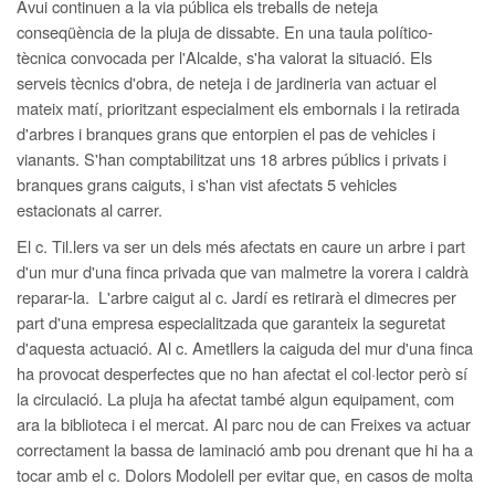
Avui continuen a la via pública els treballs de neteja
conseqüència de la pluja de dissabte. En una taula político-
tècnica convocada per l'Alcalde, s'ha valorat la situació. Els
serveis tècnics d'obra, de neteja i de jardineria van actuar el
mateix matí, prioritzant especialment els embornals i la retirada
d'arbres i branques grans que entorpien el pas de vehicles i
vianants. S'han comptabilitzat uns 18 arbres públics i privats i
branques grans caiguts, i s'han vist afectats 5 vehicles
estacionats al carrer.
El c. Til.lers va ser un dels més afectats en caure un arbre i part
d'un mur d'una finca privada que van malmetre la vorera i caldrà
reparar-la. L'arbre caigut al c. Jardí es retirarà el dimecres per
part d'una empresa especialitzada que garanteix la seguretat
d'aquesta actuació. Al c. Ametllers la caiguda del mur d'una finca
ha provocat desperfectes que no han afectat el col·lector però sí
la circulació. La pluja ha afectat també algun equipament, com
ara la biblioteca i el mercat. Al parc nou de can Freixes va actuar
correctament la bassa de laminació amb pou drenant que hi ha a
tocar amb el c. Dolors Modolell per evitar que, en casos de molta