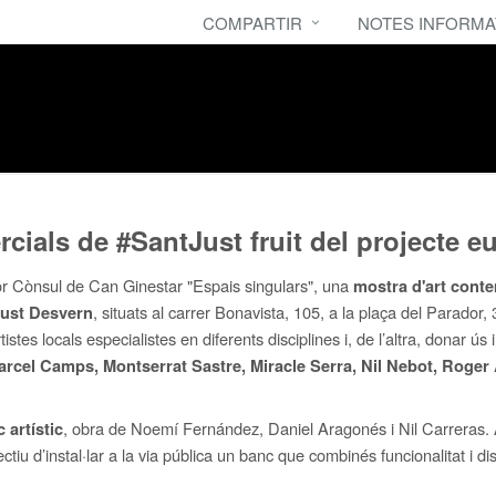
COMPARTIR
NOTES INFORMA
rcials de #SantJust fruit del projecte 
or Cònsul de Can Ginestar "Espais singulars", una
mostra d'art conte
, situats al carrer Bonavista, 105, a la plaça del Parador, 3
Just Desvern
stes locals especialistes en diferents disciplines i, de l’altra, donar ús 
Marcel Camps, Montserrat Sastre, Miracle Serra, Nil Nebot, Roge
, obra de Noemí Fernández, Daniel Aragonés i Nil Carreras. 
 artístic
iu d’instal·lar a la via pública un banc que combinés funcionalitat i diss