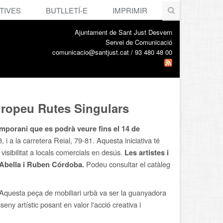
TIVES
BUTLLETÍ-E
IMPRIMIR
Ajuntament de Sant Just Desvern
Servei de Comunicació
comunicacio@santjust.cat / 93 480 48 00
europeu Rutes Singulars
mporani que es podrà veure fins el 14 de
, i a la carretera Reial, 79-81. Aquesta iniciativa té
i visibilitat a locals comercials en desús.
Les artistes i
Podeu consultar el catàleg
r Abella i Ruben Córdoba.
Aquesta peça de mobiliari urbà va ser la guanyadora
eny artístic posant en valor l'acció creativa i