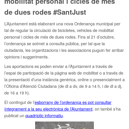
mobilitat personal i cicles de més
de dues rodes #SantJust
L’Ajuntament està elaborant una nova Ordenança municipal per
tal de regular la circulació de bicicletes, vehicles de mobilitat
personal i cicles de més de dues rodes. Fins al 21 d’octubre,
l’ordenança se sotmet a consulta pública, per tal que la
ciutadania, les organitzacions i les associacions puguin fer arribar
opinions i suggeriments.
Les aportacions es poden enviar a l’Ajuntament a través de
l’espai de participació de la pàgina web de mobilitat o a través de
la presentació d’una instància genèrica, online o presencialment a
l’Oficina d’Atenció Ciutadana (de dl a dv, de 9 a 14 h, i de dl a dj,
de 16 a 19 h).
El contingut de l’
esborrany de l’ordenança es pot consultar
íntegrament a la seu electrònica de l’Ajuntament
, on també s’ha
publicat un
quadríptic informatiu
.