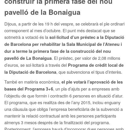
construir la primera fase del nou
pavelló de la Bonaigua
Dijous, a partir de les 19 h del vespre, se celebrarà el ple ordinari
corresponent al mes d’octubre. El punt més destacat que se
sotmetrà a votació és la
sol·licitud d’un préstec a la Diputació
de Barcelona per rehabilitar la Sala Municipal de l’Ateneu i
dur a terme la primera fase de la construcció del nou
. El préstec, per valor de 2,08 milions
pavelló de La Bonaigua
d’euros, se sol·licitarà a través del
Programa de crèdit local de
, que subvenciona el tipus d’interès.
la Diputació de Barcelona
També en matèria econòmica,
el ple votarà l’aprovació de les
, un pla d’ajuts per a empreses amb
bases del Programa 3+6
l’objectiu de que formin i contractin 6 persones en situació d’atur.
El programa, que es realitza des de l’any 2015, inclou enguany
una clàusula que obliga l’empresa beneficiària de la subvenció a
mantenir la relació contractual amb les persones participants
almenys 3 mesos després de la finalització del programa.
Posteriorment, l’empresa haurà d’incorporar dues persones amb