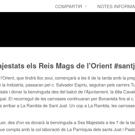
COMPARTIR
NOTES INFORMA
estats els Reis Mags de l'Orient #sant
Orient, que tindrà lloc avui, començarà a les 6 de la tarda amb la pre
e la Indústria, passaran pel c. Salvador Espriu, seguiran pels carrers 
tats i donar la benvinguda des del balcó de l'Ajuntament, la 68a Caval
pal. El recorregut de les carrosses continuaran per Bonavista fins al c
ns a arribar a La Rambla de Sant Just. Un cop a La Rambla, les carrosses
guer, des d'on es donarà la benvinguda a Ses Majestats a les 7 de la tarda
ue compta amb la col·laboració de La Parròquia dels sants Just i Pasto