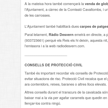
A la mateixa hora també començarà la
venda de glo
l'Ajuntament, a càrrec de la Comissió Cavaltombs, i 
de les carrosses.
L'Ajuntament també habilitarà dues
carpes de patges
Paral·lelament,
emetrà en directe, a p
Ràdio Desvern
(933723661) perquè els Reis els hi deixin, aquesta nit,
l'emissora i a la web radiodesvern.com.
______________________
CONSELLS DE PROTECCIÓ CIVIL
També és important recordar els consells de Protecció
evitar situacions de risc. Protecció Civil recalca que e
ara contenidors, reixes, baranes o altres llocs elevats.
Altres consells durant el transcurs de la cavalcada són
baixar mai a la via per agafar caramels que quedin en 
llençar-los contra ningú.