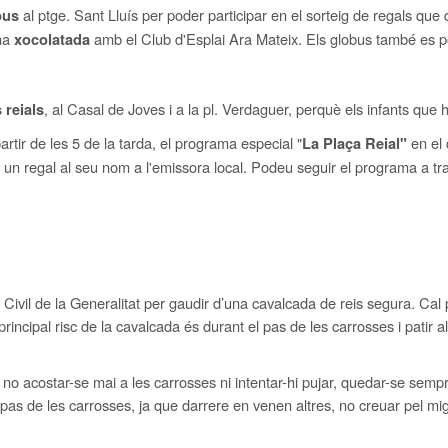
al ptge. Sant Lluís per poder participar en el sorteig de regals qu
bus
una
amb el Club d'Esplai Ara Mateix. Els globus també es po
xocolatada
, al Casal de Joves i a la pl. Verdaguer, perquè els infants que 
 reials
artir de les 5 de la tarda, el programa especial
"
en el
La Plaça Reial"
 un regal al seu nom a l'emissora local. Podeu seguir el programa a trav
 Civil de la Generalitat per gaudir d’una cavalcada de reis segura. Ca
l principal risc de la cavalcada és durant el pas de les carrosses i patir
 no acostar-se mai a les carrosses ni intentar-hi pujar, quedar-se semp
pas de les carrosses, ja que darrere en venen altres, no creuar pel mig