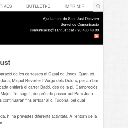
TIVES
BUTLLETÍ-E
IMPRIMIR
Ajuntament de Sant Just Desvern
Servei de Comunicació
comunicacio@santjust.cat / 93 480 48 00
just
paració de les carrosses al Casal de Joves. Quan tot
Tudona, Miquel Reverter i Verge dels Dolors, per arribar
cada enfilarà el carrer Badó, des de la pl. Campreciós,
. Major. Tot seguit, després de passar pel Parc Joan
 continuaran fins arribar al c. Tudona, pel qual
, hi ha previstes diferents activitats. A l'entorn de la
r.