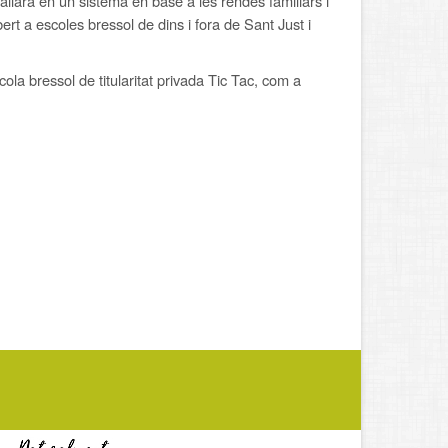
allarà en un sistema en base a les rendes familiars i
bert a escoles bressol de dins i fora de Sant Just i
a bressol de titularitat privada Tic Tac, com a