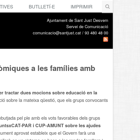
TIVES
BUTLLETÍ-E
IMPRIMIR
Ajuntament de Sant Just Desvern
Servei de Comunicació
comunicacio@santjust.cat / 93 480 48 00
òmiques a les famílies amb
er tractar dues mocions sobre educació en la
ció sobre la mateixa qüestió, que els grups convocants
ebutjada pel ple amb els vots favorables dels grups
 JuntsxCAT-PAR i CUP-AMUNT sobre les ajudes
cument aprovat estableix que el Govern farà una