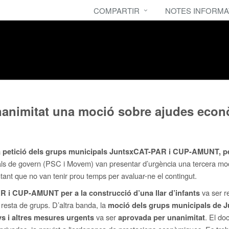
COMPARTIR
NOTES INFORMA
unanimitat una moció sobre ajudes econ
, a petició dels grups municipals JuntsxCAT-PAR i CUP-AMUNT, p
icipals de govern (PSC i Movem) van presentar d’urgència una tercera mo
ntant que no van tenir prou temps per avaluar-ne el contingut.
va ser r
 i CUP-AMUNT per a la construcció d’una llar d’infants
a resta de grups. D’altra banda, la
moció dels grups municipals de
va ser
. El do
ys i altres mesures urgents
aprovada per unanimitat