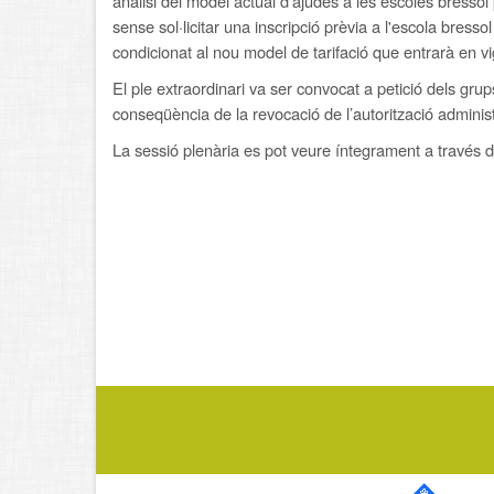
anàlisi del model actual d'ajudes a les escoles bressol
sense sol·licitar una inscripció prèvia a l'escola bress
condicionat al nou model de tarifació que entrarà en vi
El ple extraordinari va ser convocat a petició dels g
conseqüència de la revocació de l’autorització adminis
La sessió plenària es pot veure íntegrament a través 