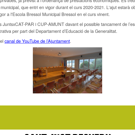
 privades, ja previst a l'ordenança de prestacions econòmiques. Es treb
ol municipal, que entri en vigor durant el curs 2020-2021. L'ajut estarà o
gor a l'Escola Bressol Municipal Bressol en el curs vinent.
rups JuntsxCAT-PAR i CUP-AMUNT davant el possible tancament de l’escol
trativa per part del Departament d’Educació de la Generalitat.
del
canal de YouTube de l’Ajuntament
.