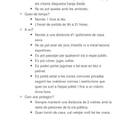
els infants d'aquesta franja d'edat.
No es pot quedar amb les amistats.
Quan de temps?
Només 1 hora al dia.
L'horari de sortida és 9h a 21 hores.
A on?
Només a una distància d'1 quilòmetre de casa
seva
No es pot anar als jocs infantils ni a instal·lacions
esportives.
Es pot passejar per qualsevol via o espai públic.
Es pot córrer, jugar, saltar.
Es poden portar joguines o bé anar en bici o
patinet.
Es podrà estar a les zones comunes privades
seguint les mateixes normes i restriccions que
quan se surt a l'espai públic i fins a un màxim
d'una hora.
Com ens protegim?
Sempre mantenir una distància de 2 metres amb la
resta de persones de la via pública.
Quan tornin de casa, cal netejar molt bé les mans.