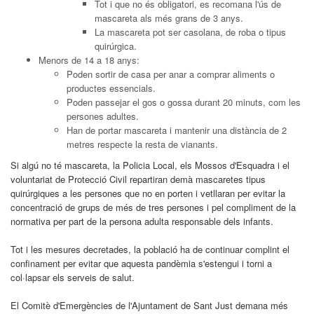
Tot i que no és obligatori, es recomana l'ús de
mascareta als més grans de 3 anys.
La mascareta pot ser casolana, de roba o tipus
quirúrgica.
Menors de 14 a 18 anys:
Poden sortir de casa per anar a comprar aliments o
productes essencials.
Poden passejar el gos o gossa durant 20 minuts, com les
persones adultes.
Han de portar mascareta i mantenir una distància de 2
metres respecte la resta de vianants.
Si algú no té mascareta, la Policia Local, els Mossos d'Esquadra i el
voluntariat de Protecció Civil repartiran demà mascaretes tipus
quirúrgiques a les persones que no en porten i vetllaran per evitar la
concentració de grups de més de tres persones i pel compliment de la
normativa per part de la persona adulta responsable dels infants.
Tot i les mesures decretades, la població ha de continuar complint el
confinament per evitar que aquesta pandèmia s'estengui i torni a
col·lapsar els serveis de salut.
El Comitè d'Emergències de l'Ajuntament de Sant Just demana més