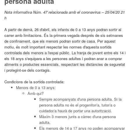
persona adulta
Nota informativa Núm. 47 relacionada amb el coronavirus – 25/04/20 21
h
A partir de demà, 26 d'abril, els infants de 0 a 13 anys podran sortir al
carrer amb limitacions. És la primera vegada després de sis setmanes
de confinament, que els menors podran sortir de casa. Per aquest
motiu, és molt important respectar les normes d'aquesta sortida
controlada dels menors a l'espai públic. La franja de jovent entre els 14 i
els 18 anys s'equipara a les persones adultes i podran anar a comprar
aliments o productes essencials, respectant les distàncies de seguretat
i protegint-se dels contagis.
Condicions de la sortida controlada:
Menors de 0 a 13 anys:
Amb qui?
Sempre acompanyats d'una persona adulta. Si la
persona adulta no és el progenitor/a, tutor/a o
cuidador/a haurà de portar una autorització.
Màxim 3 menors junts a càrrec d'una persona
adulta.
Els menors de 14 a 17 anys no poden acompanyar