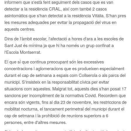
informem que s'està fent seguiment dels casos que es van
detectar a la residència CRAL, així com també 2 casos
asintomàtics que s'han detectat a la residència Vitàlia. S'han pres
les mesures adequades per evitar la propagació del virus en
aquests centres.
Dins de l'àmbit escolar, l'afectació a hores d'ara a les escoles de
Sant Just és mínima ja que hi ha només un grup confinat a
l'Escola Montserrat.
El que sí que continua preocupant són les excessives
concentracions i aglomeracions que es produeixen especialment
durant el cap de setmana a espais com Collserola o als parcs del
municipi. S'insisteix en la responsabilitat cívica per evitar
situacions com aquestes. Malgrat tot, aquests dies s'han posat 17
sancions per incompliment de la normativa Covid. Recordem que
encara són vigents, fins al dia 23 de novembre, les restriccions de
mobilitat nocturna, el tancament perimetral del municipi durant el
cap de setmana i la prohibició de reunions superiors a 6
persones, entre d'altres mesures.