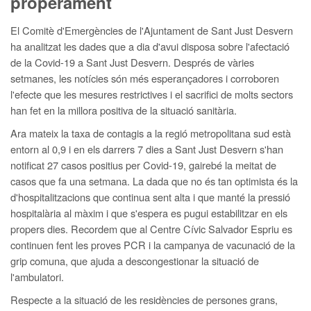
properament
El Comitè d'Emergències de l'Ajuntament de Sant Just Desvern
ha analitzat les dades que a dia d'avui disposa sobre l'afectació
de la Covid-19 a Sant Just Desvern. Després de vàries
setmanes, les notícies són més esperançadores i corroboren
l'efecte que les mesures restrictives i el sacrifici de molts sectors
han fet en la millora positiva de la situació sanitària.
Ara mateix la taxa de contagis a la regió metropolitana sud està
entorn al 0,9 i en els darrers 7 dies a Sant Just Desvern s'han
notificat 27 casos positius per Covid-19, gairebé la meitat de
casos que fa una setmana. La dada que no és tan optimista és la
d'hospitalitzacions que continua sent alta i que manté la pressió
hospitalària al màxim i que s'espera es pugui estabilitzar en els
propers dies. Recordem que al Centre Cívic Salvador Espriu es
continuen fent les proves PCR i la campanya de vacunació de la
grip comuna, que ajuda a descongestionar la situació de
l'ambulatori.
Respecte a la situació de les residències de persones grans,