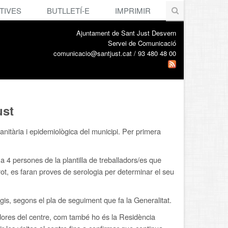
TIVES
BUTLLETÍ-E
IMPRIMIR
Ajuntament de Sant Just Desvern
Servei de Comunicació
comunicacio@santjust.cat / 93 480 48 00
ust
anitària i epidemiològica del municipi. Per primera
 4 persones de la plantilla de treballadors/es que
t, es faran proves de serologia per determinar el seu
agis, segons el pla de seguiment que fa la Generalitat.
dores del centre, com també ho és la Residència