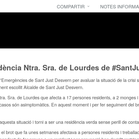
COMPARTIR
NOTES INFORMA
dència Ntra. Sra. de Lourdes de #SantJ
'Emergències de Sant Just Desvern per avaluar la situació de la crisi s
ent escollit Alcalde de Sant Just Desvern.
ra. Sra. de Lourdes que afecta a 17 persones residents, a 2 monges i a
 casos són asimptomàtics. En aquest moment i per fer seguiment del bro
 aquesta situació i torni a ser una residència verda sense perill de cont
el brot que fa unes setmanes afectava a persones residents i treballa