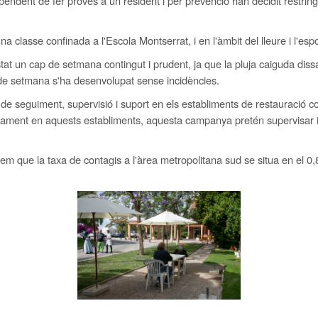
endent de fer proves a un resident i per prevenció han decidit restringir
 classe confinada a l'Escola Montserrat, i en l'àmbit del lleure i l'espor
tat un cap de setmana contingut i prudent, ja que la pluja caiguda dissa
p de setmana s'ha desenvolupat sense incidències.
e seguiment, supervisió i suport en els establiments de restauració c
rament en aquests establiments, aquesta campanya pretén supervisar i
 que la taxa de contagis a l'àrea metropolitana sud se situa en el 0,8