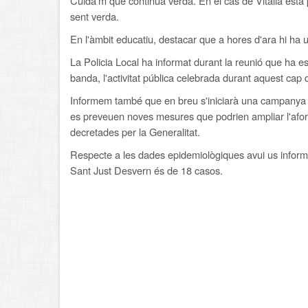
Cuida'm que continua verda. En el cas de Vitàlia està p
sent verda.
En l'àmbit educatiu, destacar que a hores d'ara hi ha una
La Policia Local ha informat durant la reunió que ha es
banda, l'activitat pública celebrada durant aquest ca
Informem també que en breu s'iniciarà una campanya d
es preveuen noves mesures que podrien ampliar l'afo
decretades per la Generalitat.
Respecte a les dades epidemiològiques avui us informem
Sant Just Desvern és de 18 casos.