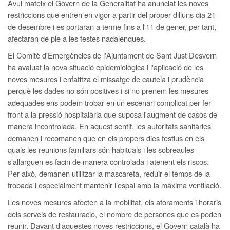
Avui mateix el Govern de la Generalitat ha anunciat les noves
restriccions que entren en vigor a partir del proper dilluns dia 21
de desembre i es portaran a terme fins a l'11 de gener, per tant,
afectaran de ple a les festes nadalenques.
El Comitè d'Emergències de l'Ajuntament de Sant Just Desvern
ha avaluat la nova situació epidemiològica i l'aplicació de les
noves mesures i enfatitza el missatge de cautela i prudència
perquè les dades no són positives i si no prenem les mesures
adequades ens podem trobar en un escenari complicat per fer
front a la pressió hospitalària que suposa l'augment de casos de
manera incontrolada. En aquest sentit, les autoritats sanitàries
demanen i recomanen que en els propers dies festius en els
quals les reunions familiars són habituals i les sobreaules
s’allarguen es facin de manera controlada i atenent els riscos.
Per això, demanen utilitzar la mascareta, reduir el temps de la
trobada i especialment mantenir l’espai amb la màxima ventilació.
Les noves mesures afecten a la mobilitat, els aforaments i horaris
dels serveis de restauració, el nombre de persones que es poden
reunir. Davant d'aquestes noves restriccions, el Govern català ha