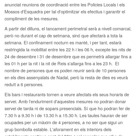
anunciat reunions de coordinació entre les Policies Locals i els
Mossos d'Esquadra per tal d'optimitzar els efectius i garantir el
compliment de les mesures.
A partir del dilluns, el tancament perimetral serà a nivell comarcal,
però no durant el cap de setmana, sinó que afectarà a tota la
setmana. El confinament nocturn es manté, i per tant, estarà
restringida la mobilitat entre les 22 h i les 06 h, excepte les nits de
24 de desembre i 31 de desembre que es permetrà allargar fins a
les 01 h per la nit i la nit de Reis s'allarga fins a les 23 h. El
nombre de persones que es poden reunir serà de 10 persones
en els dies assenyalats de Nadal, però la resta de dies es veurà
reduït a 6 persones.
Els bars i restaurants tornen a veure afectats els seus horaris de
servei. Amb l'enduriment d'aquestes mesures no podran donar
servei de tarda ni de sopars presencials. Sí que ho podran fer de
7.30 h a 9.30 h i de 13.30 h a 15.30 h. Les taules hauran de ser
ocupades per un màxim de 4 persones, a no ser que sigui un
grup bombolla estable. L'aforament en els interiors dels