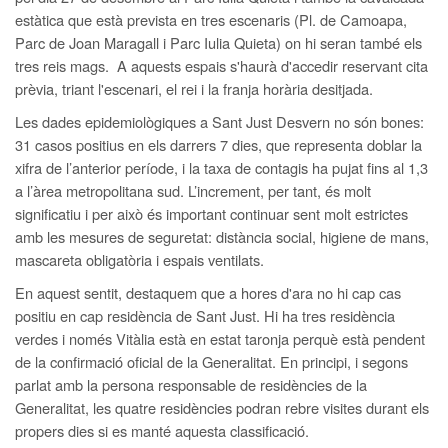
estàtica que està prevista en tres escenaris (Pl. de Camoapa,
Parc de Joan Maragall i Parc Iulia Quieta) on hi seran també els
tres reis mags. A aquests espais s'haurà d'accedir reservant cita
prèvia, triant l'escenari, el rei i la franja horària desitjada.
Les dades epidemiològiques a Sant Just Desvern no són bones:
31 casos positius en els darrers 7 dies, que representa doblar la
xifra de l’anterior període, i la taxa de contagis ha pujat fins al 1,3
a l’àrea metropolitana sud. L’increment, per tant, és molt
significatiu i per això és important continuar sent molt estrictes
amb les mesures de seguretat: distància social, higiene de mans,
mascareta obligatòria i espais ventilats.
En aquest sentit, destaquem que a hores d'ara no hi cap cas
positiu en cap residència de Sant Just. Hi ha tres residència
verdes i només Vitàlia està en estat taronja perquè està pendent
de la confirmació oficial de la Generalitat. En principi, i segons
parlat amb la persona responsable de residències de la
Generalitat, les quatre residències podran rebre visites durant els
propers dies si es manté aquesta classificació.