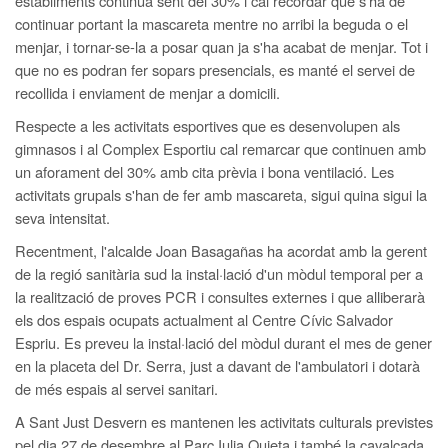
establiments continua sent del 30% i cal recordar que s'ha de
continuar portant la mascareta mentre no arribi la beguda o el
menjar, i tornar-se-la a posar quan ja s'ha acabat de menjar. Tot i
que no es podran fer sopars presencials, es manté el servei de
recollida i enviament de menjar a domicili.
Respecte a les activitats esportives que es desenvolupen als
gimnasos i al Complex Esportiu cal remarcar que continuen amb
un aforament del 30% amb cita prèvia i bona ventilació. Les
activitats grupals s'han de fer amb mascareta, sigui quina sigui la
seva intensitat.
Recentment, l'alcalde Joan Basagañas ha acordat amb la gerent
de la regió sanitària sud la instal·lació d'un mòdul temporal per a
la realització de proves PCR i consultes externes i que alliberarà
els dos espais ocupats actualment al Centre Cívic Salvador
Espriu. Es preveu la instal·lació del mòdul durant el mes de gener
en la placeta del Dr. Serra, just a davant de l'ambulatori i dotarà
de més espais al servei sanitari.
A Sant Just Desvern es mantenen les activitats culturals previstes
pel dia 27 de desembre al Parc Iulia Quieta i també la cavalcada