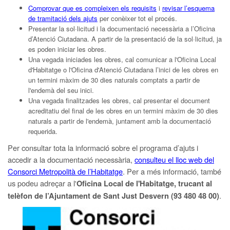
Comprovar que es compleixen els requisits
i
revisar l’esquema
de tramitació dels ajuts
per conèixer tot el procés.
Presentar la sol·licitud i la documentació necessària a l’Oficina
d’Atenció Ciutadana. A partir de la presentació de la sol·licitud, ja
es poden iniciar les obres.
Una vegada iniciades les obres, cal comunicar a l'Oficina Local
d'Habitatge o l'Oficina d'Atenció Ciutadana l’inici de les obres en
un termini màxim de 30 dies naturals comptats a partir de
l'endemà del seu inici.
Una vegada finalitzades les obres, cal presentar el document
acreditatiu del final de les obres en un termini màxim de 30 dies
naturals a partir de l'endemà, juntament amb la documentació
requerida.
Per consultar tota la informació sobre el programa d’ajuts i
accedir a la documentació necessària,
consulteu el lloc web del
Consorci Metropolità de l’Habitatge
. Per a més informació, també
us podeu adreçar a l'
Oficina Local de l'Habitatge, trucant al
.
telèfon de l’Ajuntament de Sant Just Desvern (93 480 48 00)