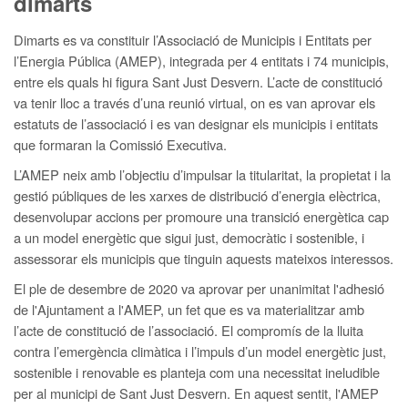
dimarts
Dimarts es va constituir l’Associació de Municipis i Entitats per
l’Energia Pública (AMEP), integrada per 4 entitats i 74 municipis,
entre els quals hi figura Sant Just Desvern. L’acte de constitució
va tenir lloc a través d’una reunió virtual, on es van aprovar els
estatuts de l’associació i es van designar els municipis i entitats
que formaran la Comissió Executiva.
L’AMEP neix amb l’objectiu d’impulsar la titularitat, la propietat i la
gestió públiques de les xarxes de distribució d’energia elèctrica,
desenvolupar accions per promoure una transició energètica cap
a un model energètic que sigui just, democràtic i sostenible, i
assessorar els municipis que tinguin aquests mateixos interessos.
El ple de desembre de 2020 va aprovar per unanimitat l'adhesió
de l'Ajuntament a l'AMEP, un fet que es va materialitzar amb
l’acte de constitució de l’associació. El compromís de la lluita
contra l’emergència climàtica i l’impuls d’un model energètic just,
sostenible i renovable es planteja com una necessitat ineludible
per al municipi de Sant Just Desvern. En aquest sentit, l'AMEP