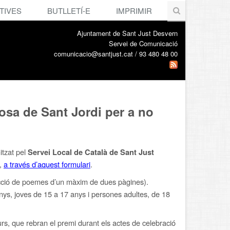
TIVES
BUTLLETÍ-E
IMPRIMIR
Ajuntament de Sant Just Desvern
Servei de Comunicació
comunicacio@santjust.cat / 93 480 48 00
rosa de Sant Jordi per a no
itzat pel
Servei Local de Català de Sant Just
a,
a través d’aquest formulari
.
cció de poemes d’un màxim de dues pàgines).
ys, joves de 15 a 17 anys i persones adultes, de 18
rs, que rebran el premi durant els actes de celebració