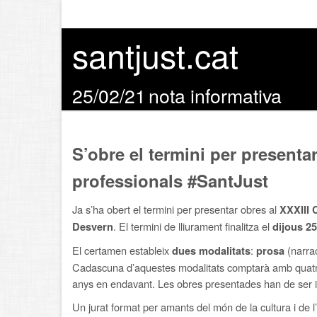
santjust.cat
25/02/21
nota informativa
S’obre el termini per presenta
professionals #SantJust
Ja s’ha obert el termini per presentar obres al
XXXIII 
. El termini de lliurament finalitza el
Desvern
dijous 2
El certamen estableix
:
(narrac
dues modalitats
prosa
Cadascuna d’aquestes modalitats comptarà amb quatre c
anys en endavant. Les obres presentades han de ser inè
Un jurat format per amants del món de la cultura i de 