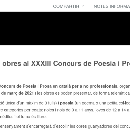
COMPARTIR
NOTES INFORMA
r obres al XXXIII Concurs de Poesia i P
, organ
Concurs de Poesia i Prosa en català per a no professionals
i les obres es poden presentar, de forma telemàtic
5 de març de 2021
ió única d’un màxim de 3 fulls) i
(un poema o una petita col·le
poesia
ategories per edats: noies i nois de 9 a 11 anys, joves de 12 a 14 an
dites i el tema és lliure.
l’ensenyament s’encarregarà d’escollir les obres guanyadores del concu