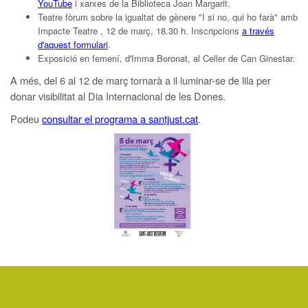
YouTube
i xarxes de la Biblioteca Joan Margarit.
Teatre fòrum sobre la igualtat de gènere "I si no, qui ho farà" amb
Impacte Teatre , 12 de març, 18.30 h. Inscripcions
a través
d'aquest formulari
.
Exposició en femení, d'Imma Boronat, al Celler de Can Ginestar.
A més, del 6 al 12 de març tornarà a il·luminar-se de lila per
donar visibilitat al Dia Internacional de les Dones.
Podeu
consultar el programa a santjust.cat
.