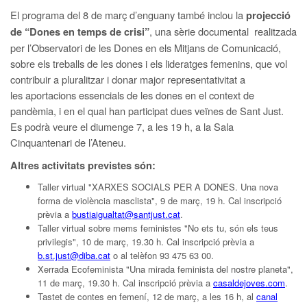
El programa del 8 de març d’enguany també inclou la
projecció
, una sèrie documental realitzada
de “Dones en temps de crisi”
per l’Observatori de les Dones en els Mitjans de Comunicació,
sobre els treballs de les dones i els lideratges femenins, que vol
contribuir a pluralitzar i donar major representativitat a
les aportacions essencials de les dones en el context de
pandèmia, i en el qual han participat dues veïnes de Sant Just.
Es podrà veure el diumenge 7, a les 19 h, a la Sala
Cinquantenari de l’Ateneu.
Altres activitats previstes són:
Taller virtual "XARXES SOCIALS PER A DONES. Una nova
forma de violència masclista", 9 de març, 19 h. Cal inscripció
prèvia a
bustiaigualtat@santjust.cat
.
Taller virtual sobre mems feministes "No ets tu, són els teus
privilegis", 10 de març, 19.30 h. Cal inscripció prèvia a
b.st.just@diba.cat
o al telèfon 93 475 63 00.
Xerrada Ecofeminista "Una mirada feminista del nostre planeta",
11 de març, 19.30 h. Cal inscripció prèvia a
casaldejoves.com
.
Tastet de contes en femení, 12 de març, a les 16 h, al
canal