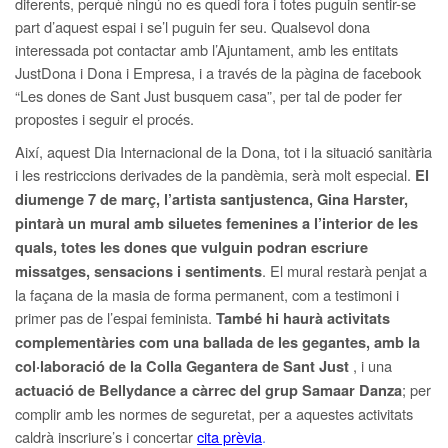
diferents, perquè ningú no es quedi fora i totes puguin sentir-se
part d’aquest espai i se’l puguin fer seu. Qualsevol dona
interessada pot contactar amb l’Ajuntament, amb les entitats
JustDona i Dona i Empresa, i a través de la pàgina de facebook
“Les dones de Sant Just busquem casa”, per tal de poder fer
propostes i seguir el procés.
Així, aquest Dia Internacional de la Dona, tot i la situació sanitària
i les restriccions derivades de la pandèmia, serà molt especial.
El
diumenge 7 de març, l’artista santjustenca, Gina Harster,
pintarà un mural amb siluetes femenines a l’interior de les
quals, totes les dones que vulguin podran escriure
. El mural restarà penjat a
missatges, sensacions i sentiments
la façana de la masia de forma permanent, com a testimoni i
primer pas de l’espai feminista.
També hi haurà activitats
complementàries com una ballada de les gegantes, amb la
, i una
col·laboració de la Colla Gegantera de Sant Just
; per
actuació de Bellydance a càrrec del grup Samaar Danza
complir amb les normes de seguretat, per a aquestes activitats
caldrà inscriure’s i concertar
cita prèvia
.