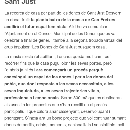
Sant Just
La recerca de casa per part de les dones de Sant Just Desvern
ha donat fruit:
la planta baixa de la masia de Can Freixes
. Així ho va comunicar
acollirà el futur espai feminista
l’Ajuntament en el Consell Municipal de les Dones que es va
celebrar a final de gener, i també a la segona trobada virtual del
grup impulsor “Les Dones de Sant Just busquem casa”.
La masia s’està rehabilitant, i encara queda molt camí per
recórrer fins que la casa pugui obrir les seves portes, però
l’embrió ja hi és i
ara començarà un procés perquè
esdevingui un espai de les dones i per a les dones del
poble, que doni resposta a les seves necessitats, a les
seves inquietuds, a les seves trajectòries vitals,
. Seran 300 m2 que es destinaran
professionals i emocionals
als usos i a les propostes que s’han recollit en el procés
participatiu, i que caldrà anar dissenyant, desenvolupant i
prioritzant. S’inicia ara un bonic projecte que vol continuar sumant
dones de perfils, edats, moments, nacionalitats i sensibilitats molt