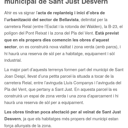
municipal de Sant Just Desvern
Ahir es va signar l’
acta de replanteig i inici d’obra de
, delimitat per la
l’urbanització del sector de Bellavista
carretera Reial (entre l’Esclat i la rotonda del Walden), la B-23, el
polígon del Pont Reixat i la zona del Pla del Vent.
Està previst
que en els propers dies comencin les obres d’aquest
, on es construirà nova vialitat i zona verda (amb parcs), i
sector
hi haurà una reserva de sòl per a habitatge, equipament i sòl
industrial.
La major part d’aquests terrenys formen part del municipi de Sant
Joan Despí, llevat d’una petita parcel·la situada a tocar de la
carretera Reial, entre l’avinguda Lluís Companys i l’avinguda del
Pla del Vent, que pertany a Sant Just. En aquesta parcel·la es
construirà un espai de zona verda i una zona d’aparcament i hi
haurà una reserva de sòl per a equipament.
Les obres tindran poca afectació per al veïnat de Sant Just
, ja que els habitatges més propers del municipi estan
Desvern
força allunyats de la zona.