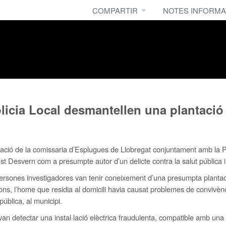
COMPARTIR
NOTES INFORMA
licia Local desmantellen una plantació
gació de la comissaria d’Esplugues de Llobregat conjuntament amb la P
Desvern com a presumpte autor d’un delicte contra la salut pública i un
 persones investigadores van tenir coneixement d’una presumpta plantac
ns, l’home que residia al domicili havia causat problemes de convivèn
ública, al municipi.
 van detectar una instal·lació elèctrica fraudulenta, compatible amb un