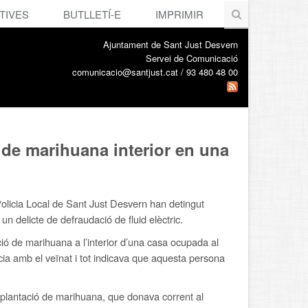
TIVES
BUTLLETÍ-E
IMPRIMIR
Ajuntament de Sant Just Desvern
Servei de Comunicació
comunicacio@santjust.cat / 93 480 48 00
 de marihuana interior en una
olicia Local de Sant Just Desvern han detingut
 delicte de defraudació de fluid elèctric.
ió de marihuana a l’interior d’una casa ocupada al
cia amb el veïnat i tot indicava que aquesta persona
a plantació de marihuana, que donava corrent al