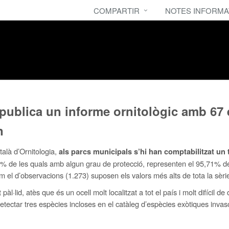
COMPARTIR
NOTES INFORMA
a publica un informe ornitològic amb 67
n
talà d’Ornitologia,
als parcs municipals s’hi han comptabilitzat un t
,6% de les quals amb algun grau de protecció, representen el 95,71% de 
el d’observacions (1.273) suposen els valors més alts de tota la sèrie
àl·lid, atès que és un ocell molt localitzat a tot el país i molt difícil de
tectar tres espècies incloses en el catàleg d’espècies exòtiques invasore