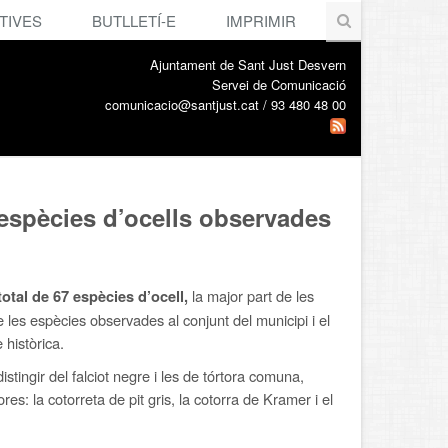
TIVES
BUTLLETÍ-E
IMPRIMIR
Ajuntament de Sant Just Desvern
Servei de Comunicació
comunicacio@santjust.cat / 93 480 48 00
 espècies d’ocells observades
la major part de les
otal de 67 espècies d’ocell,
les espècies observades al conjunt del municipi i el
 històrica.
 distingir del falciot negre i les de tórtora comuna,
s: la cotorreta de pit gris, la cotorra de Kramer i el