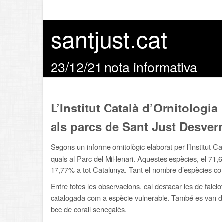
santjust.cat
23/12/21
nota informativa
L’Institut Català d’Ornitologi
als parcs de Sant Just Desver
Segons un informe ornitològic elaborat per l’Institut Ca
quals al Parc del Mil·lenari. Aquestes espècies, el 71
17,77% a tot Catalunya. Tant el nombre d’espècies com 
Entre totes les observacions, cal destacar les de falciot p
catalogada com a espècie vulnerable
. També es van de
bec de corall senegalès.