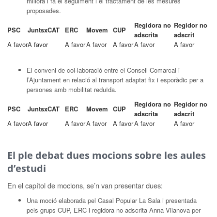
millora i fa el seguiment i el tractament de les mesures
proposades.
Regidora no
Regidor no
PSC
JuntsxCAT
ERC
Movem
CUP
adscrita
adscrit
A favor
A favor
A favor
A favor
A favor
A favor
A favor
El conveni de col·laboració entre el Consell Comarcal i
l’Ajuntament en relació al transport adaptat fix i esporàdic per a
persones amb mobilitat reduïda.
Regidora no
Regidor no
PSC
JuntsxCAT
ERC
Movem
CUP
adscrita
adscrit
A favor
A favor
A favor
A favor
A favor
A favor
A favor
El ple debat dues mocions sobre les aules
d’estudi
En el capítol de mocions, se’n van presentar dues:
Una moció elaborada pel Casal Popular La Sala i presentada
pels grups CUP, ERC i regidora no adscrita Anna Vilanova per