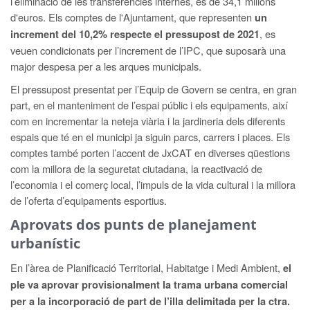
l’eliminació de les transferències internes, és de 34,1 milions
d'euros. Els comptes de l'Ajuntament, que representen
un
, es
increment del 10,2% respecte el pressupost de 2021
veuen condicionats per l’increment de l’IPC, que suposarà una
major despesa per a les arques municipals.
El pressupost presentat per l’Equip de Govern se centra, en gran
part, en el manteniment de l’espai públic i els equipaments, així
com en incrementar la neteja viària i la jardineria dels diferents
espais que té en el municipi ja siguin parcs, carrers i places. Els
comptes també porten l’accent de JxCAT en diverses qüestions
com la millora de la seguretat ciutadana, la reactivació de
l’economia i el comerç local, l’impuls de la vida cultural i la millora
de l’oferta d’equipaments esportius.
Aprovats dos punts de planejament
urbanístic
En l’àrea de Planificació Territorial, Habitatge i Medi Ambient,
el
ple va aprovar provisionalment la trama urbana comercial
per a la incorporació de part de l’illa delimitada per la ctra.