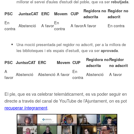
millorar el servei d'aules d'estudi del poble, que va ser
rebutjada
.
Regidora no
Regidor no
PSC
JuntsxCAT
ERC
Movem
CUP
adscrita
adscrit
En
En
Abstenció
A favor
A favor
A favor
En contra
contra
contra
Una moció presentada pel regidor no adscrit, per a la millora de
les biblioteques i els espais d’estudi, que va ser
aprovada
.
Regidora no
Regidor
PSC
JuntsxCAT
ERC
Movem
CUP
adscrita
no adscrit
A
En
Abstenció
Abstenció
A favor
Abstenció
A favor
favor
contra
El ple, que es va celebrar telemàticament, es va poder seguir en
directe a través del canal de YouTube de l’Ajuntament, on es pot
recuperar íntegrament
.