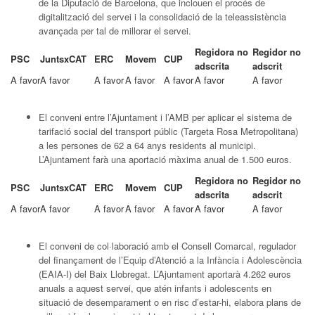
de la Diputació de Barcelona, que inclouen el procés de
digitalització del servei i la consolidació de la teleassistència
avançada per tal de millorar el servei.
Regidora no
Regidor no
PSC
JuntsxCAT
ERC
Movem
CUP
adscrita
adscrit
A favor
A favor
A favor
A favor
A favor
A favor
A favor
El conveni entre l’Ajuntament i l’AMB per aplicar el sistema de
tarifació social del transport públic (Targeta Rosa Metropolitana)
a les persones de 62 a 64 anys residents al municipi.
L’Ajuntament farà una aportació màxima anual de 1.500 euros.
Regidora no
Regidor no
PSC
JuntsxCAT
ERC
Movem
CUP
adscrita
adscrit
A favor
A favor
A favor
A favor
A favor
A favor
A favor
El conveni de col·laboració amb el Consell Comarcal, regulador
del finançament de l’Equip d’Atenció a la Infància i Adolescència
(EAIA-I) del Baix Llobregat. L’Ajuntament aportarà 4.262 euros
anuals a aquest servei, que atén infants i adolescents en
situació de desemparament o en risc d’estar-hi, elabora plans de