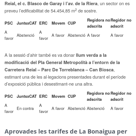
, un sector on es
Reial, el c. Blasco de Garay i l’av. de la Riera
2
preveu l’edificabilitat de 54.454,85 m
de sostre.
Regidora no
Regidor no
PSC
JuntsxCAT
ERC
Movem
CUP
adscrita
adscrit
A
A
Abstenció
A favor
Abstenció
A favor
A favor
favor
favor
A la sessió d’ahir també es va donar
llum verda a la
modificació del Pla General Metropolità a l’entorn de la
,
Carretera Reial – Parc De Torreblanca – Can Biosca
estimant una de les al·legacions presentades durant el període
d’exposició pública i desestimant-ne una altra.
Regidora no
Regidor no
PSC
JuntsxCAT
ERC
Movem
CUP
adscrita
adscrit
A
A
En contra
A favor
Abstenció
Abstenció
A favor
favor
favor
Aprovades les tarifes de La Bonaigua per