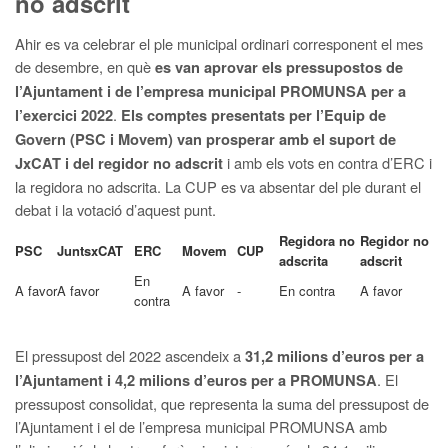
no adscrit
Ahir es va celebrar el ple municipal ordinari corresponent el mes
de desembre, en què
es van aprovar els pressupostos de
l’Ajuntament i de l’empresa municipal PROMUNSA per a
.
l’exercici 2022
Els comptes presentats per l’Equip de
Govern (PSC i Movem) van prosperar amb el suport de
i amb els vots en contra d’ERC i
JxCAT i del regidor no adscrit
la regidora no adscrita. La CUP es va absentar del ple durant el
debat i la votació d’aquest punt.
Regidora no
Regidor no
PSC
JuntsxCAT
ERC
Movem
CUP
adscrita
adscrit
En
A favor
A favor
A favor
-
En contra
A favor
contra
El pressupost del 2022 ascendeix a
31,2 milions d’euros per a
. El
l’Ajuntament i 4,2 milions d’euros per a PROMUNSA
pressupost consolidat, que representa la suma del pressupost de
l’Ajuntament i el de l’empresa municipal PROMUNSA amb