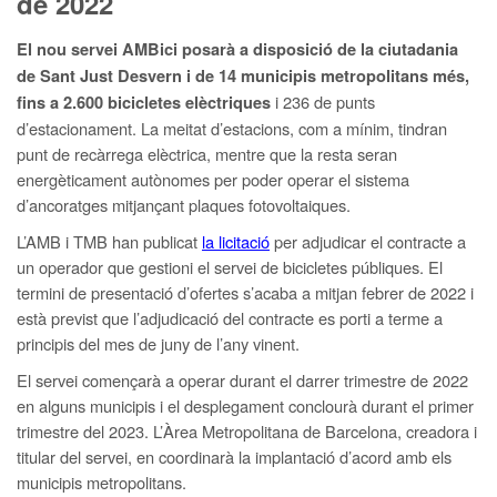
de 2022
El nou servei AMBici posarà a disposició de la ciutadania
de Sant Just Desvern i de 14 municipis metropolitans més,
i 236 de punts
fins a 2.600 bicicletes elèctriques
d’estacionament. La meitat d’estacions, com a mínim, tindran
punt de recàrrega elèctrica, mentre que la resta seran
energèticament autònomes per poder operar el sistema
d’ancoratges mitjançant plaques fotovoltaiques.
L’AMB i TMB han publicat
la licitació
per adjudicar el contracte a
un operador que gestioni el servei de bicicletes públiques. El
termini de presentació d’ofertes s’acaba a mitjan febrer de 2022 i
està previst que l’adjudicació del contracte es porti a terme a
principis del mes de juny de l’any vinent.
El servei començarà a operar durant el darrer trimestre de 2022
en alguns municipis i el desplegament conclourà durant el primer
trimestre del 2023. L’Àrea Metropolitana de Barcelona, creadora i
titular del servei, en coordinarà la implantació d’acord amb els
municipis metropolitans.