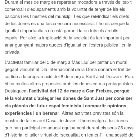
Durant el mes de març es repartiran mocadors a través del teixit
comercial i d'equipaments amb la voluntat de tenyir de lila els
balcons i les finestres del municipi. I es que reivindicar els drets
de les dones és una tasca encara necessària. I ho és perquè la
igualtat d’oportunitats no està garantida en tots els àmbits i
espais. Per això la implicació de la societat és tan important per
anar guanyant majors quotes d’igualtat en l’esfera pública i en la
privada.
L'activitat familiar del 5 de març a Mas Lluí per pintar un mural
gegant vinculat al Dia Internacional de la Dona donarà el tret de
sortida a la programació del 8 de març a Sant Just Desvern. Però
hi ha moltes altres propostes amb les dones com a protagonistes.
Destaquem
l’activitat del 12 de març a Can Freixes, perquè
té la voluntat d’aplegar les dones de Sant Just per conèixer
els plànols del futur espai feminista i compartir opinions,
. Altres activitats previstes són la
experiències i un berenar
mostra de tallers del Casal de Joves i l’homenatge a les dones
que han participat en aquest equipament durant els seus 25 anys
d’història, el taller virtual de “sexualitat en femení”, una sessió de