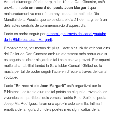
Aquest diumenge 20 de març, a les 12 h, a Can Ginestar, està
previst un
que
acte en record del poeta Joan Margarit
malauradament va morir fa un any i que amb motiu del Dia
Mundial de la Poesia, que se celebra el dia 21 de març, serà un
dels actes centrals de commemoració d’aquest dia.
L’acte es podrà seguir per
streaming a través del canal youtube
de la Biblioteca Joan Margarit
.
Probablement, per motius de pluja, l’acte s’haurà de celebrar dins
del Celler de Can Ginestar amb un aforament més reduït que si
es pogués celebrar als jardins tal i com estava previst. Per aquest
motiu s’ha habilitat també la Sala Isidor Cònsul i Giribet de la
masia per tal de poder seguir l’acte en directe a través del canal
youtube.
L’acte
està organitzat per la
“En record de Joan Margarit”
Biblioteca i es tracta d’un recital poètic en el qual a través de les
vivències compartides i dels versos, l’actriu Estel Solé i el poeta
Josep Ma Rodríguez faran una aproximació senzilla, íntima i
emotiva de la figura d’un dels poetes més significatius de la