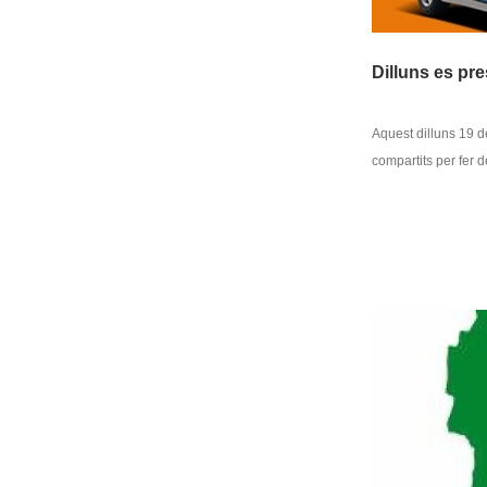
Dilluns es pr
Aquest dilluns 19 d
compartits per fer d