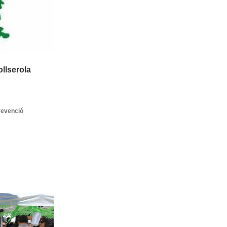
llserola
prevenció