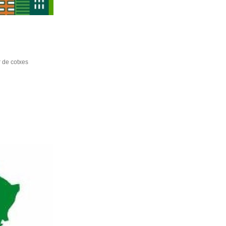
g
r de cotxes