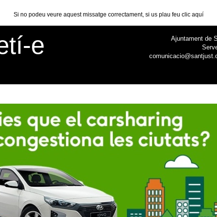
Si no podeu veure aquest missatge correctament, si us plau feu clic aquí
etí-e
Ajuntament de S
Serv
comunicacio@santjust.c