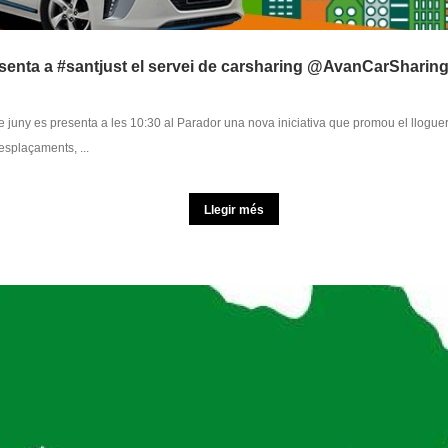
esenta a #santjust el servei de carsharing @AvanCarSharin
e juny es presenta a les 10:30 al Parador una nova iniciativa que promou el llogue
esplaçaments, ...
Llegir més