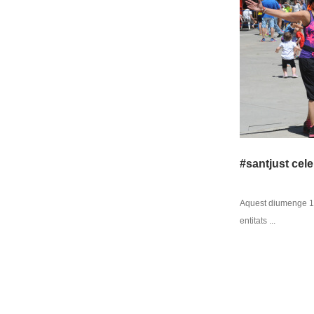
#santjust cel
Aquest diumenge 18 
entitats ...