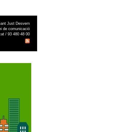
ant Just Desvern
ei de comunicació
at / 93 480 48 00