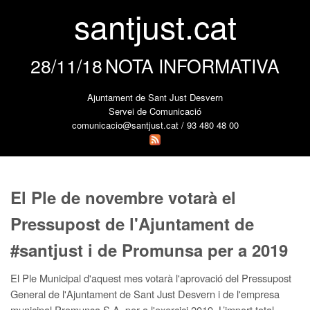
santjust.cat
28/11/18
NOTA INFORMATIVA
Ajuntament de Sant Just Desvern
Servei de Comunicació
comunicacio@santjust.cat / 93 480 48 00
El Ple de novembre votarà el
Pressupost de l'Ajuntament de
#santjust i de Promunsa per a 2019
El Ple Municipal d'aquest mes votarà l'aprovació del Pressupost
General de l'Ajuntament de Sant Just Desvern i de l'empresa
municipal Promunsa S.A. per a l'exercici 2019. L’import total