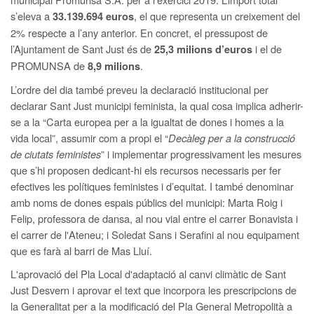
s’eleva a
, el que representa un creixement del
33.139.694 euros
2% respecte a l’any anterior. En concret, el pressupost de
l’Ajuntament de Sant Just és de
i el de
25,3 milions d’euros
PROMUNSA de
.
8,9 milions
L’ordre del dia també preveu la declaració institucional per
declarar Sant Just municipi feminista, la qual cosa implica adherir-
se a la “Carta europea per a la igualtat de dones i homes a la
vida local”, assumir com a propi el “
Decàleg per a la construcció
de ciutats feministes
” i implementar progressivament les mesures
que s’hi proposen dedicant-hi els recursos necessaris per fer
efectives les polítiques feministes i d’equitat. I també denominar
amb noms de dones espais públics del municipi: Marta Roig i
Felip, professora de dansa, al nou vial entre el carrer Bonavista i
el carrer de l'Ateneu; i Soledat Sans i Serafini al nou equipament
que es farà al barri de Mas Lluí.
L'aprovació del Pla Local d'adaptació al canvi climàtic de Sant
Just Desvern i aprovar el text que incorpora les prescripcions de
la Generalitat per a la modificació del Pla General Metropolità a