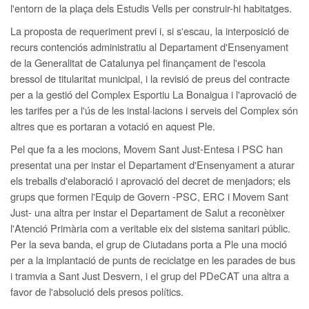
l'entorn de la plaça dels Estudis Vells per construir-hi habitatges.
La proposta de requeriment previ i, si s'escau, la interposició de
recurs contenciós administratiu al Departament d'Ensenyament
de la Generalitat de Catalunya pel finançament de l'escola
bressol de titularitat municipal, i la revisió de preus del contracte
per a la gestió del Complex Esportiu La Bonaigua i l'aprovació de
les tarifes per a l'ús de les instal·lacions i serveis del Complex són
altres que es portaran a votació en aquest Ple.
Pel que fa a les mocions, Movem Sant Just-Entesa i PSC han
presentat una per instar el Departament d'Ensenyament a aturar
els treballs d'elaboració i aprovació del decret de menjadors; els
grups que formen l'Equip de Govern -PSC, ERC i Movem Sant
Just- una altra per instar el Departament de Salut a reconèixer
l'Atenció Primària com a veritable eix del sistema sanitari públic.
Per la seva banda, el grup de Ciutadans porta a Ple una moció
per a la implantació de punts de reciclatge en les parades de bus
i tramvia a Sant Just Desvern, i el grup del PDeCAT una altra a
favor de l'absolució dels presos polítics.