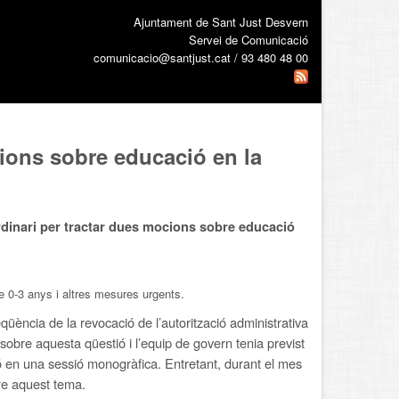
Ajuntament de Sant Just Desvern
Servei de Comunicació
comunicacio@santjust.cat / 93 480 48 00
cions sobre educació en la
rdinari per tractar dues mocions sobre educació
 0-3 anys i altres mesures urgents.
üència de la revocació de l’autorització administrativa
bre aquesta qüestió i l’equip de govern tenia previst
ió en una sessió monogràfica. Entretant, durant el mes
bre aquest tema.