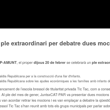
 ple extraordinari per debatre dues mo
, el proper
se celebrarà un
P-AMUNT
dijous 20 de febrer
ple extrao
dia Republicana per a la construcció d'una llar d'infants.
aldia Republicana sobre les ajudes econòmiques a les famílies amb infants de
ncament de l’escola bressol de titularitat privada Tic Tac, com a conseq
. Al ple del mes de gener, JuntsxCAT-PAR va presentar dues mocions so
s van acordar retirar les mocions i es van emplaçar a debatre la qüest
 Bressol Tic Tac s’han reunit amb tots els grups municipals per parlar so