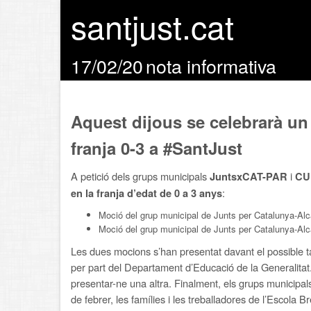
santjust.cat
17/02/20
nota informativa
Aquest dijous se celebrarà un
franja 0-3 a #SantJust
A petició dels grups municipals
i
JuntsxCAT-PAR
CU
:
en la franja d’edat de 0 a 3 anys
Moció del grup municipal de Junts per Catalunya-Alcal
Moció del grup municipal de Junts per Catalunya-Alc
Les dues mocions s’han presentat davant el possible ta
per part del Departament d’Educació de la Generalitat
presentar-ne una altra. Finalment, els grups municipal
de febrer, les famílies i les treballadores de l’Escola