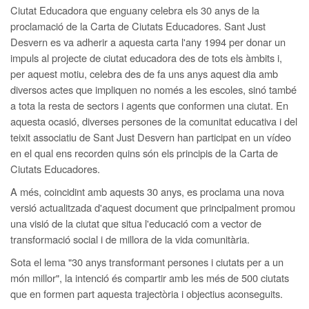
Ciutat Educadora que enguany celebra els 30 anys de la
proclamació de la Carta de Ciutats Educadores. Sant Just
Desvern es va adherir a aquesta carta l'any 1994 per donar un
impuls al projecte de ciutat educadora des de tots els àmbits i,
per aquest motiu, celebra des de fa uns anys aquest dia amb
diversos actes que impliquen no només a les escoles, sinó també
a tota la resta de sectors i agents que conformen una ciutat. En
aquesta ocasió, diverses persones de la comunitat educativa i del
teixit associatiu de Sant Just Desvern han participat en un vídeo
en el qual ens recorden quins són els principis de la Carta de
Ciutats Educadores.
A més, coincidint amb aquests 30 anys, es proclama una nova
versió actualitzada d'aquest document que principalment promou
una visió de la ciutat que situa l'educació com a vector de
transformació social i de millora de la vida comunitària.
Sota el lema "30 anys transformant persones i ciutats per a un
món millor", la intenció és compartir amb les més de 500 ciutats
que en formen part aquesta trajectòria i objectius aconseguits.