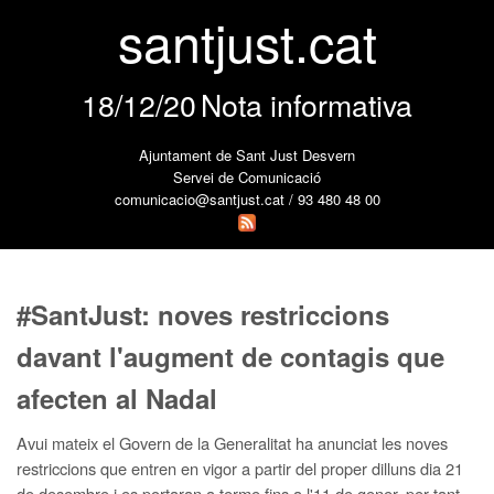
santjust.cat
18/12/20
Nota informativa
Ajuntament de Sant Just Desvern
Servei de Comunicació
comunicacio@santjust.cat / 93 480 48 00
#SantJust: noves restriccions
davant l'augment de contagis que
afecten al Nadal
Avui mateix el Govern de la Generalitat ha anunciat les noves
restriccions que entren en vigor a partir del proper dilluns dia 21
de desembre i es portaran a terme fins a l'11 de gener, per tant,