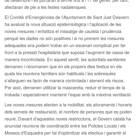
afectaran de ple a les festes nadalenques.
El Comitè d'Emergències de l'Ajuntament de Sant Just Desvern
ha avaluat la nova situació epidemiològica i l'aplicació de les
noves mesures i enfatitza el missatge de cautela i prudència
perquè les dades no són positives i si no prenem les mesures
adequades ens podem trobar en un escenari complicat per fer
front a la pressió hospitalària que suposa l'augment de casos de
manera incontrolada. En aquest sentit, les autoritats sanitàries
demanen i recomanen que en els propers dies festius en els
quals les reunions familiars són habituals i les sobreaules
s’allarguen es facin de manera controlada i atenent els riscos.
Per això, demanen utilitzar la mascareta, reduir el temps de la
trobada i especialment mantenir l’espai amb la màxima ventilació.
Les noves mesures afecten a la mobilitat, els aforaments i horaris
dels serveis de restauració, el nombre de persones que es poden
reunir. Davant d'aquestes noves restriccions, el Govern català ha
anunciat reunions de coordinació entre les Policies Locals i els
Mossos d'Esquadra per tal d'optimitzar els efectius i garantir el