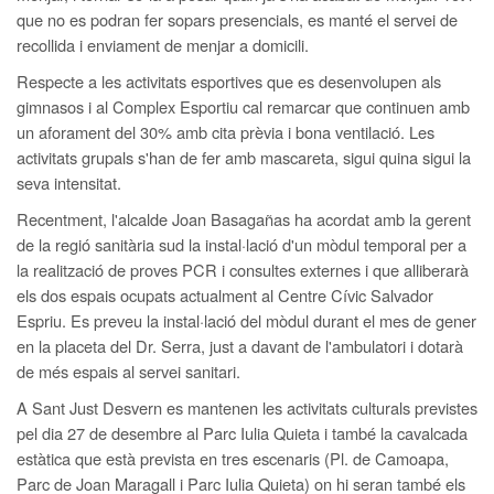
que no es podran fer sopars presencials, es manté el servei de
recollida i enviament de menjar a domicili.
Respecte a les activitats esportives que es desenvolupen als
gimnasos i al Complex Esportiu cal remarcar que continuen amb
un aforament del 30% amb cita prèvia i bona ventilació. Les
activitats grupals s'han de fer amb mascareta, sigui quina sigui la
seva intensitat.
Recentment, l'alcalde Joan Basagañas ha acordat amb la gerent
de la regió sanitària sud la instal·lació d'un mòdul temporal per a
la realització de proves PCR i consultes externes i que alliberarà
els dos espais ocupats actualment al Centre Cívic Salvador
Espriu. Es preveu la instal·lació del mòdul durant el mes de gener
en la placeta del Dr. Serra, just a davant de l'ambulatori i dotarà
de més espais al servei sanitari.
A Sant Just Desvern es mantenen les activitats culturals previstes
pel dia 27 de desembre al Parc Iulia Quieta i també la cavalcada
estàtica que està prevista en tres escenaris (Pl. de Camoapa,
Parc de Joan Maragall i Parc Iulia Quieta) on hi seran també els