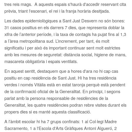
tres reis mags. A aquests espais s'haurà d'accedir reservant cita
prèvia, triant l'escenari, el rei i la franja horària desitjada.
Les dades epidemiològiques a Sant Just Desvern no són bones:
31 casos positius en els darrers 7 dies, que representa doblar la
xifra de l’anterior període, i la taxa de contagis ha pujat fins al 1,3
a l’àrea metropolitana sud. L’increment, per tant, és molt
significatiu i per això és important continuar sent molt estrictes
amb les mesures de seguretat: distància social, higiene de mans,
mascareta obligatòria i espais ventilats.
En aquest sentit, destaquem que a hores d'ara no hi cap cas
positiu en cap residència de Sant Just. Hi ha tres residència
verdes i només Vitàlia està en estat taronja perquè està pendent
de la confirmació oficial de la Generalitat. En principi, i segons
parlat amb la persona responsable de residències de la
Generalitat, les quatre residències podran rebre visites durant els
propers dies si es manté aquesta classificació.
A l'àmbit escolar hi ha 7 grups confinats: 1 al Col·legi Madre
Sacramento, 1 a l'Escola d'Arts Gràfiques Antoni Algueró, 2