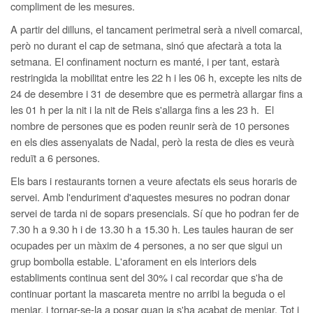
compliment de les mesures.
A partir del dilluns, el tancament perimetral serà a nivell comarcal,
però no durant el cap de setmana, sinó que afectarà a tota la
setmana. El confinament nocturn es manté, i per tant, estarà
restringida la mobilitat entre les 22 h i les 06 h, excepte les nits de
24 de desembre i 31 de desembre que es permetrà allargar fins a
les 01 h per la nit i la nit de Reis s'allarga fins a les 23 h. El
nombre de persones que es poden reunir serà de 10 persones
en els dies assenyalats de Nadal, però la resta de dies es veurà
reduït a 6 persones.
Els bars i restaurants tornen a veure afectats els seus horaris de
servei. Amb l'enduriment d'aquestes mesures no podran donar
servei de tarda ni de sopars presencials. Sí que ho podran fer de
7.30 h a 9.30 h i de 13.30 h a 15.30 h. Les taules hauran de ser
ocupades per un màxim de 4 persones, a no ser que sigui un
grup bombolla estable. L'aforament en els interiors dels
establiments continua sent del 30% i cal recordar que s'ha de
continuar portant la mascareta mentre no arribi la beguda o el
menjar, i tornar-se-la a posar quan ja s'ha acabat de menjar. Tot i