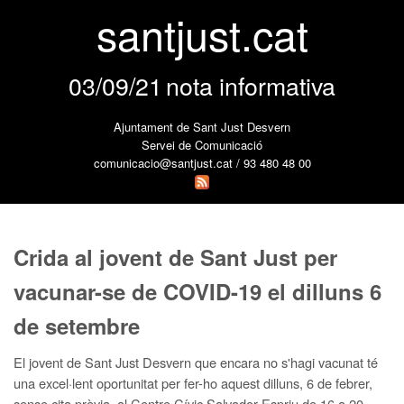
santjust.cat
03/09/21
nota informativa
Ajuntament de Sant Just Desvern
Servei de Comunicació
comunicacio@santjust.cat / 93 480 48 00
Crida al jovent de Sant Just per
vacunar-se de COVID-19 el dilluns 6
de setembre
El jovent de Sant Just Desvern que encara no s'hagi vacunat té
una excel·lent oportunitat per fer-ho aquest dilluns, 6 de febrer,
sense cita prèvia, al Centre Cívic Salvador Espriu de 16 a 20