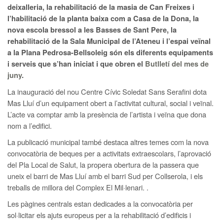
deixalleria, la rehabilitació de la masia de Can Freixes i
l’habilitació de la planta baixa com a Casa de la Dona, la
nova escola bressol a les Basses de Sant Pere, la
rehabilitació de la Sala Municipal de l’Ateneu i l’espai veïnal
a la Plana Pedrosa-Bellsoleig són els diferents equipaments
i serveis que s’han iniciat i que obren el
Butlletí del mes de
juny
.
La inauguració del nou Centre Cívic Soledat Sans Serafini dota
Mas Lluí d’un equipament obert a l’activitat cultural, social i veïnal.
L’acte va comptar amb la presència de l’artista i veïna que dona
nom a l’edifici.
La publicació municipal també destaca altres temes com la nova
convocatòria de beques per a activitats extraescolars, l’aprovació
del Pla Local de Salut, la propera obertura de la passera que
uneix el barri de Mas Lluí amb el barri Sud per Collserola, i els
treballs de millora del Complex El Mil·lenari. .
Les pàgines centrals estan dedicades a la convocatòria per
sol·licitar els ajuts europeus per a la rehabilitació d’edificis i